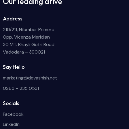
Our leading drive
Address
210/211, Nilamber Primero
Opp. Vicenza Meridian
30 MT. Bhayli Gotri Road
Vadodara – 390021
Say Hello
marketing@devashish.net
0265 – 235 0531
Socials
Facebook
LinkedIn