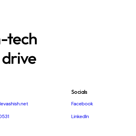
h-tech
 drive
Socials
evashish.net
Facebook
0531
LinkedIn