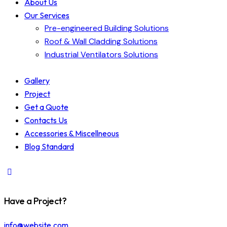
About Us
Our Services
Pre-engineered Building Solutions
Roof & Wall Cladding Solutions
Industrial Ventilators Solutions
Gallery
Project
Get a Quote
Contacts Us
Accessories & Miscellneous
Blog Standard
Have a Project?
info@website.com