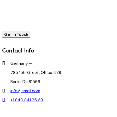
Contact Info
Germany —
785 15h Street, Office 478
Berlin, De 81566
info@email.com
+1 840 841 25 69